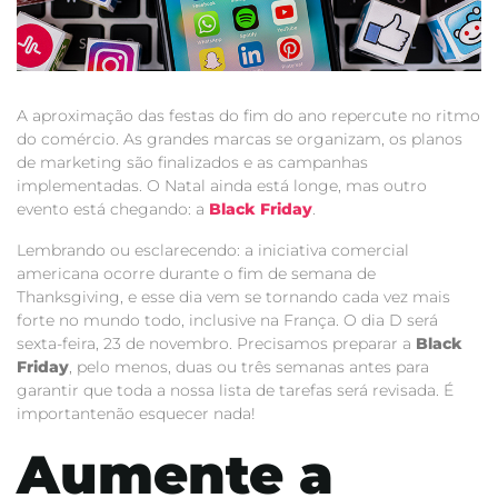
A aproximação das festas do fim do ano repercute no ritmo
do comércio. As grandes marcas se organizam, os planos
de marketing são finalizados e as campanhas
implementadas. O Natal ainda está longe, mas outro
evento está chegando: a
Black Friday
.
Lembrando ou esclarecendo: a iniciativa comercial
americana ocorre durante o fim de semana de
Thanksgiving, e esse dia vem se tornando cada vez mais
forte no mundo todo, inclusive na França. O dia D será
sexta-feira, 23 de novembro. Precisamos preparar a
Black
Friday
, pelo menos, duas ou três semanas antes para
garantir que toda a nossa lista de tarefas será revisada. É
importantenão esquecer nada!
Aumente a