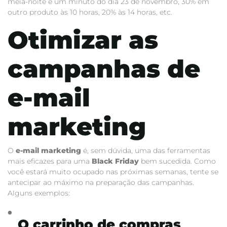
meia-noite e um minuto do dia 23 de novembro, 30% em
outro produto às 10 horas, 20% às 14 horas, etc.
Otimizar as
campanhas de
e-mail
marketing
O
e-mail marketing
é, sem dúvida, uma das ferramentas
mais eficazes para uma
Black Friday
bem sucedida. Como
você estará muito ocupado nas próximas semanas, tente se
antecipar ao máximo na preparação das campanhas.
Alguns exemplos:
O carrinho de compras