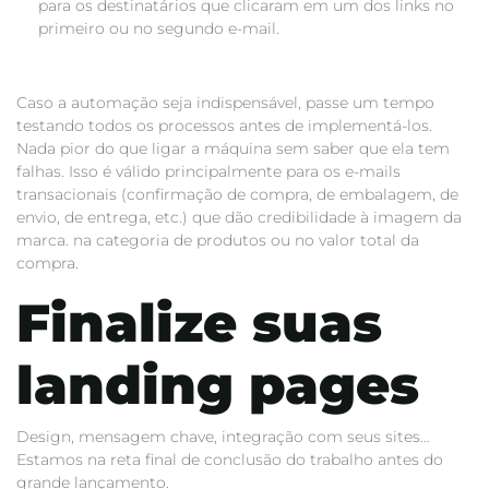
para os destinatários que clicaram em um dos links no
primeiro ou no segundo e-mail.
Caso a automação seja indispensável, passe um tempo
testando todos os processos antes de implementá-los.
Nada pior do que ligar a máquina sem saber que ela tem
falhas. Isso é válido principalmente para os e-mails
transacionais (confirmação de compra, de embalagem, de
envio, de entrega, etc.) que dão credibilidade à imagem da
marca. na categoria de produtos ou no valor total da
compra.
Finalize suas
landing pages
Design, mensagem chave, integração com seus sites…
Estamos na reta final de conclusão do trabalho antes do
grande lançamento.