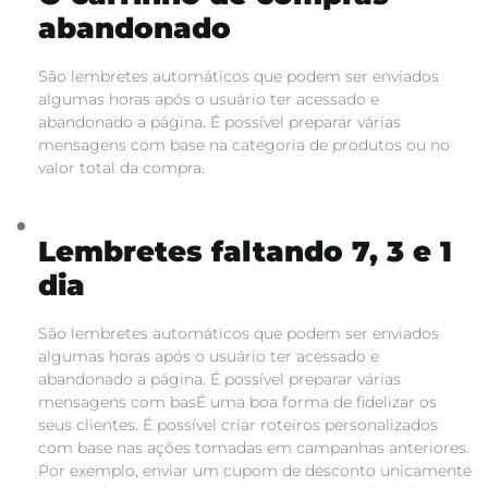
abandonado
São lembretes automáticos que podem ser enviados
algumas horas após o usuário ter acessado e
abandonado a página. É possível preparar várias
mensagens com base na categoria de produtos ou no
valor total da compra.
Lembretes faltando 7, 3 e 1
dia
São lembretes automáticos que podem ser enviados
algumas horas após o usuário ter acessado e
abandonado a página. É possível preparar várias
mensagens com basÉ uma boa forma de fidelizar os
seus clientes. É possível criar roteiros personalizados
com base nas ações tomadas em campanhas anteriores.
Por exemplo, enviar um cupom de desconto unicamente