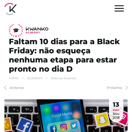
A
C
ADEMY
Faltam 10 dias para a Black
Friday: não esqueça
nenhuma etapa para estar
pronto no dia D
HOME
/
ACADEMY
/
Notícias Kwanko
Anterior
Próximo
13
Nov
2018