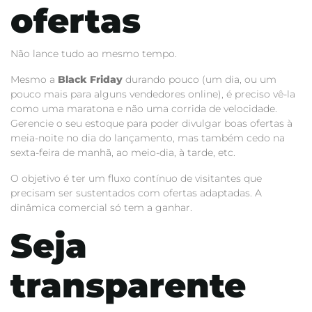
ofertas
Não lance tudo ao mesmo tempo.
Mesmo a
Black Friday
durando pouco (um dia, ou um
pouco mais para alguns vendedores online), é preciso vê-la
como uma maratona e não uma corrida de velocidade.
Gerencie o seu estoque para poder divulgar boas ofertas à
meia-noite no dia do lançamento, mas também cedo na
sexta-feira de manhã, ao meio-dia, à tarde, etc.
O objetivo é ter um fluxo contínuo de visitantes que
precisam ser sustentados com ofertas adaptadas. A
dinâmica comercial só tem a ganhar.
Seja
transparente