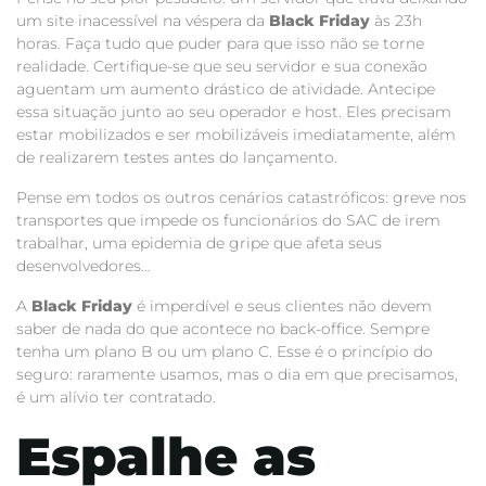
um site inacessível na véspera da
Black Friday
às 23h
horas. Faça tudo que puder para que isso não se torne
realidade. Certifique-se que seu servidor e sua conexão
aguentam um aumento drástico de atividade. Antecipe
essa situação junto ao seu operador e host. Eles precisam
estar mobilizados e ser mobilizáveis imediatamente, além
de realizarem testes antes do lançamento.
Pense em todos os outros cenários catastróficos: greve nos
transportes que impede os funcionários do SAC de irem
trabalhar, uma epidemia de gripe que afeta seus
desenvolvedores…
A
Black Friday
é imperdível e seus clientes não devem
saber de nada do que acontece no back-office. Sempre
tenha um plano B ou um plano C. Esse é o princípio do
seguro: raramente usamos, mas o dia em que precisamos,
é um alívio ter contratado.
Espalhe as