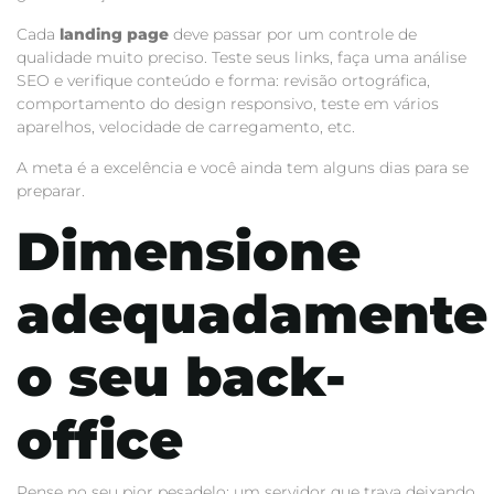
Cada
landing page
deve passar por um controle de
qualidade muito preciso. Teste seus links, faça uma análise
SEO e verifique conteúdo e forma: revisão ortográfica,
comportamento do design responsivo, teste em vários
aparelhos, velocidade de carregamento, etc.
A meta é a excelência e você ainda tem alguns dias para se
preparar.
Dimensione
adequadamente
o seu back-
office
Pense no seu pior pesadelo: um servidor que trava deixando