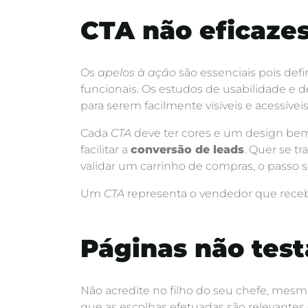
CTA não eficaze
Os
apelos à ação
são essenciais pois def
funcionais. Os estudos de usabilidade e
para serem facilmente visíveis e acessíveis
Cada
CTA
deve ter cores e um design bem 
facilitar a
conversão de leads
. Quer se t
validar um carrinho de compras, o passo s
Um
CTA
representa o vendedor que recebe 
Páginas não tes
Não acredite no filho do seu chefe, mesmo
que as escolhas efetuadas são relevantes