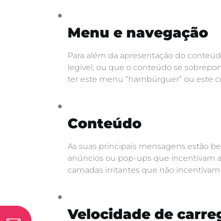
Menu e navegação
Para além da apresentação do conteúd
legível, ou que o conteúdo se sobrepo
ter este menu “hambúrguer” ou este co
Conteúdo
As suas principais mensagens estão bem 
anúncios ou pop-ups que incentivam a
camadas irritantes que não incentivam
Velocidade de carr