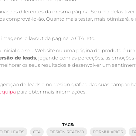
iações diferentes da mesma página. Se uma delas tive
cos comprová-lo-ão. Quanto mais testar, mais otimizará, e
 imagens, o layout da página, o CTA, etc.
na inicial do seu Website ou uma página do produto é um
rsão de leads
, jogando com as perceções, as emoções 
 melhorar os seus resultados e desenvolver um sentiment
 geração de leads e no design gráfico das suas campa
 equipa
para obter mais informações.
TAGS:
O DE LEADS
CTA
DESIGN REATIVO
FORMULÁRIOS
P