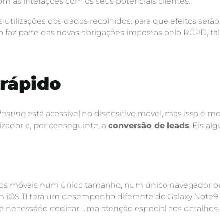
 as interações com os seus potenciais clientes.
 utilizações dos dados recolhidos: para que efeitos serã
o faz parte das novas obrigações impostas pelo RGPD, t
 rápido
estino
está acessível no dispositivo móvel, mas isso é
izador e, por conseguinte, a
conversão de leads
. Eis al
tivos móveis num único tamanho, num único navegador o
m iOS 11 terá um desempenho diferente do Galaxy Note9 
 é necessário dedicar uma atenção especial aos detalhes.