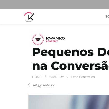
S
A
C
ADEMY
Pequenos D
na Conversã
HOME
/
ACADEMY
/
Lead Generation
Artigo Anterior