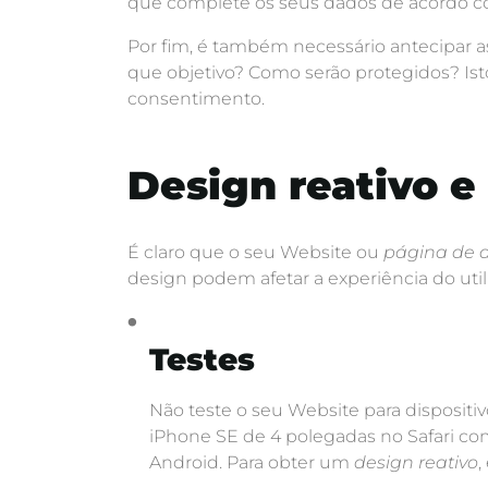
que complete os seus dados de acordo com
Por fim, é também necessário antecipar as
que objetivo? Como serão protegidos? Ist
consentimento.
Design reativo e
É claro que o seu Website ou
página de d
design podem afetar a experiência do util
Testes
Não teste o seu Website para disposi
iPhone SE de 4 polegadas no Safari co
Android. Para obter um
design reativo
,