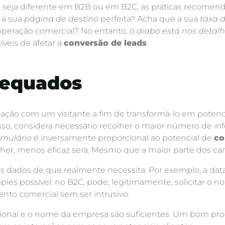
o seja diferente em B2B ou em B2C, as práticas recom
 a sua
página de destino
perfeita? Acha que a sua
taxa d
 operação comercial? No entanto,
o diabo está nos detal
veis de afetar a
conversão de leads
.
dequados
ação com um visitante a fim de transformá-lo em potencial
a isso, considera necessário recolher o maior número de 
rmulário
é inversamente proporcional ao potencial de
co
her, menos eficaz será. Mesmo que a maior parte dos ca
 os dados de que realmente necessita. Por exemplo, a d
les possível: no B2C, pode, legitimamente, solicitar o no
ento comercial sem ser intrusivo.
ssional e o nome da empresa são suficientes. Um bom pr