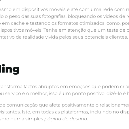
esmo em dispositivos móveis e até com uma rede com re
o o peso das suas fotografias, bloqueando os vídeos de 
em cache e testando os formatos otimizados, como, por
dispositivos móveis. Tenha em atenção que um teste de 
tivo da realidade vivida pelos seus potenciais clientes.
ling
ransforma factos abruptos em emoções que podem cria
u serviço é o melhor, isso é um ponto positivo: dizê-lo 
de comunicação que afeta positivamente o relacionamen
 visitantes. Isto, em todas as plataformas, incluindo no d
mesmo numa simples
página de destino
.