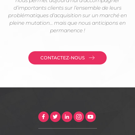
nous permet aujourd’hui d’accompagner
d’importants clients sur l’ensemble de leurs
problématiques d’acquisition sur un marché en
pleine mutation… mais que nous anticipons en
permanence !
CONTACTEZ-NOUS