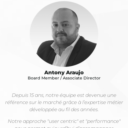
Antony Araujo
Board Member / Associate Director
Depuis 15 ans, notre équipe est devenue une
référence sur le marché grâce à l’expertise métier
développée au fil des années.
Notre approche "user centric" et "performance"