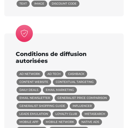
TEXT
IMAGE
DISCOUNT CODE
Conditions de diffusion
autorisées
AD NETWORK
AD TECH
CASHBACK
CONTENT WEBSITE
CONTEXTUAL TARGETING
DAILY DEALS
EMAIL MARKETING
EMAIL NEWSLETTER
GENERALIST PRICE COMPARISON
GENERALIST SHOPPING GUIDE
INFLUENCER
LEADS EMULATION
LOYALTY CLUB
METASEARCH
MOBILE APP
MOBILE NETWORK
NATIVE ADS