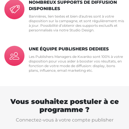
NOMBREUX SUPPORTS DE DIFFUSION
DISPONIBLES
Bannières, lien textes et bien d'autres sont à votre
disposition sur la campagne, et sont régulièrement mis
à jour. Possibilité d’obtenir des supports exclusifs et
personnalisés via notre Studio Design.
UNE ÉQUIPE PUBLISHERS DEDIEES
Les Publishers Managers de Kwanko sont 100% à votre
disposition pour vous aider à booster vos résultats, en
fonction de votre mode de diffusion: display, bons
plans, influence, email marketing etc.
Vous souhaitez postuler à ce
programme ?
Connectez-vous à votre compte publisher