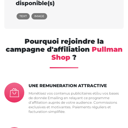
disponible(s)
TEXT
IMAGE
Pourquoi rejoindre la
campagne d'affiliation
Pullman
Shop
?
UNE REMUNERATION ATTRACTIVE
Monétisez vos contenus publicitaires et/ou vos bases
de donnée Emailing en relayant ce programme
d’affiliation auprès de votre audience. Commissions
exclusives et motivantes. Paiements réguliers et
facturation simplifiée.