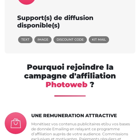
Support(s) de diffusion
disponible(s)
TEXT
IMAGE
DISCOUNT CODE
KIT MAIL
Pourquoi rejoindre la
campagne d'affiliation
Photoweb
?
UNE REMUNERATION ATTRACTIVE
Monétisez vos contenus publicitaires et/ou vos bases
de donnée Emailing en relayant ce programme
d’affiliation auprès de votre audience. Commissions
exclusives et motivantes. Paiements réguliers et