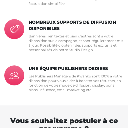
facturation simplifiée.
NOMBREUX SUPPORTS DE DIFFUSION
DISPONIBLES
Bannières, lien textes et bien d'autres sont à votre
disposition sur la campagne, et sont régulièrement mis
à jour. Possibilité d’obtenir des supports exclusifs et
personnalisés via notre Studio Design.
UNE ÉQUIPE PUBLISHERS DEDIEES
Les Publishers Managers de Kwanko sont 100% à votre
disposition pour vous aider à booster vos résultats, en
fonction de votre mode de diffusion: display, bons
plans, influence, email marketing etc.
Vous souhaitez postuler à ce