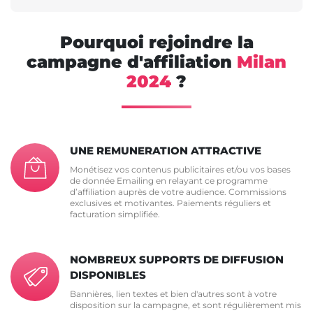
Pourquoi rejoindre la
campagne d'affiliation
Milan
2024
?
UNE REMUNERATION ATTRACTIVE
Monétisez vos contenus publicitaires et/ou vos bases
de donnée Emailing en relayant ce programme
d’affiliation auprès de votre audience. Commissions
exclusives et motivantes. Paiements réguliers et
facturation simplifiée.
NOMBREUX SUPPORTS DE DIFFUSION
DISPONIBLES
Bannières, lien textes et bien d'autres sont à votre
disposition sur la campagne, et sont régulièrement mis