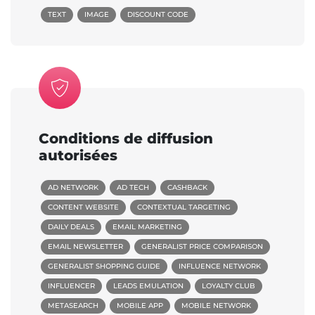
TEXT
IMAGE
DISCOUNT CODE
Conditions de diffusion
autorisées
AD NETWORK
AD TECH
CASHBACK
CONTENT WEBSITE
CONTEXTUAL TARGETING
DAILY DEALS
EMAIL MARKETING
EMAIL NEWSLETTER
GENERALIST PRICE COMPARISON
GENERALIST SHOPPING GUIDE
INFLUENCE NETWORK
INFLUENCER
LEADS EMULATION
LOYALTY CLUB
METASEARCH
MOBILE APP
MOBILE NETWORK