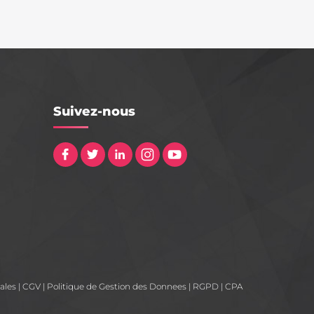
Suivez-nous
ales
|
CGV
|
Politique de Gestion des Donnees
|
RGPD
|
CPA