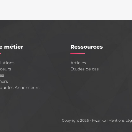
e métier
Ressources
lutions
Articles
ceurs
Études de cas
es
hers
our les Annonceurs
Copyright 2026 - Kwanko
|
Mentions Lég