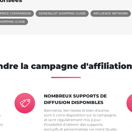
orisées
 PRICE COMPARISON
GENERALIST SHOPPING GUIDE
INFLUENCE NETWORK
SHOPPING GUIDE
ndre la campagne d'affiliatio
NOMBREUX SUPPORTS DE
DIFFUSION DISPONIBLES
Bannières, lien textes et bien d'autres
n
sont à votre disposition sur la campagne,
et sont régulièrement mis à jour.
ns
Possibilité d’obtenir des supports
exclusifs et personnalisés via notre Studio