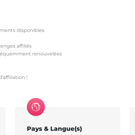
éments disponibles
enges affiliés
s fréquemment renouvelées
ffiliation !
Pays & Langue(s)