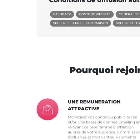
Conditions de diffusion aut
CASHBACK
CONTENT WEBSITE
GENERALIST
SPECIALISED PRICE COMPARISON
SPECIALISED 
Pourquoi rejoi
UNE REMUNERATION
ATTRACTIVE
Monétisez vos contenus publicitaires
et/ou vos bases de donnée Emailing e
relayant ce programme d’affiliation
auprès de votre audience. Commissio
exclusives et motivantes. Paiements