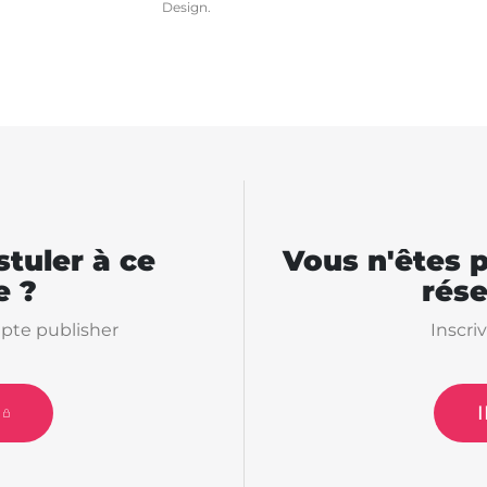
Design.
tuler à ce
Vous n'êtes 
 ?
rés
pte publisher
Inscri