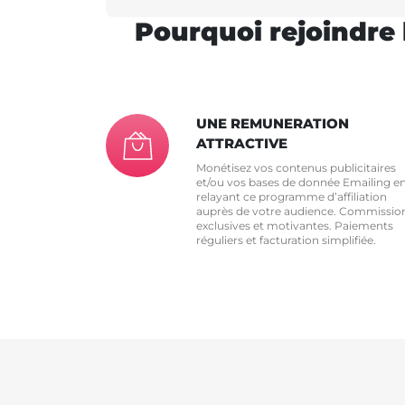
Pourquoi rejoindre 
UNE REMUNERATION
ATTRACTIVE
Monétisez vos contenus publicitaires
et/ou vos bases de donnée Emailing e
relayant ce programme d’affiliation
auprès de votre audience. Commissio
exclusives et motivantes. Paiements
réguliers et facturation simplifiée.