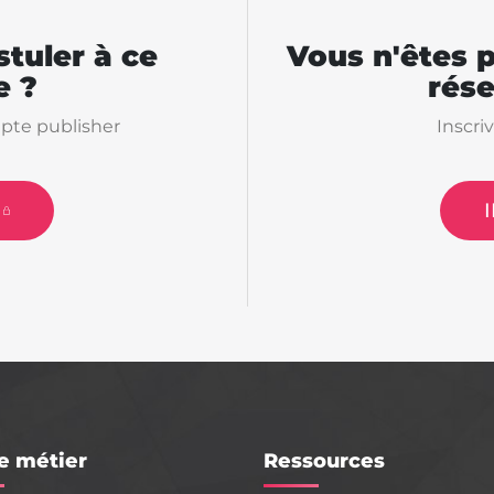
tuler à ce
Vous n'êtes 
 ?
rés
pte publisher
Inscri
e métier
Ressources