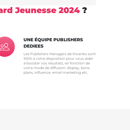
ard Jeunesse 2024
?
UNE ÉQUIPE PUBLISHERS
DEDIEES
Les Publishers Managers de Kwanko sont
100% à votre disposition pour vous aider
à booster vos résultats, en fonction de
votre mode de diffusion: display, bons
plans, influence, email marketing etc.