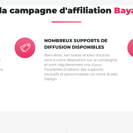
la campagne d'affiliation
Bay
NOMBREUX SUPPORTS DE
DIFFUSION DISPONIBLES
Bannières, lien textes et bien d'autres
n
sont à votre disposition sur la campagne,
et sont régulièrement mis à jour.
ns
Possibilité d’obtenir des supports
exclusifs et personnalisés via notre Studio
Design.